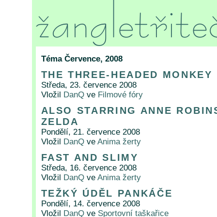
Téma Července, 2008
THE THREE-HEADED MONKEY 
Středa, 23. července 2008
Vložil
DanQ
ve
Filmové fóry
ALSO STARRING ANNE ROBIN
ZELDA
Pondělí, 21. července 2008
Vložil
DanQ
ve
Anima žerty
FAST AND SLIMY
Středa, 16. července 2008
Vložil
DanQ
ve
Anima žerty
TEŽKÝ ÚDĚL PANKÁČE
Pondělí, 14. července 2008
Vložil
DanQ
ve
Sportovní taškařice