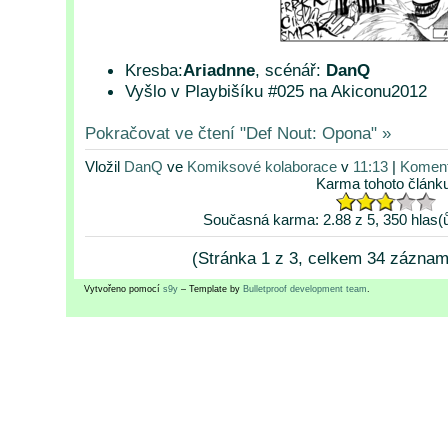
Kresba:
Ariadnne
, scénář:
DanQ
Vyšlo v Playbišíku #025 na Akiconu2012
Pokračovat ve čtení "Def Nout: Opona" »
Vložil
DanQ
ve
Komiksové kolaborace
v
11:13
|
Koment
Karma tohoto článk
Současná karma: 2.88 z 5, 350 hlas(
(Stránka 1 z 3, celkem 34 zázna
Vytvořeno pomocí
s9y
– Template by
Bulletproof development team
.