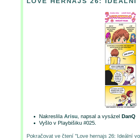
LOVE HERNAJS 26: IDEÁLNÍ
Nakreslila
Arisu
, napsal a vysázel
DanQ
Vyšlo v Playbišiku #025.
Pokračovat ve čtení "Love hernajs 26: Ideální vo