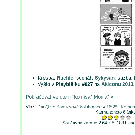
Kresba:
Ruchie
, scénář:
Sykysan
, sazba:
Vyšlo v
Playbišíku #027
na
Akiconu 2013
.
Pokračovat ve čtení "komisař Moula" »
Vložil
DanQ
ve
Komiksové kolaborace
v
16:29
|
Koment
Karma tohoto článk
Současná karma: 2.64 z 5, 188 hlas(