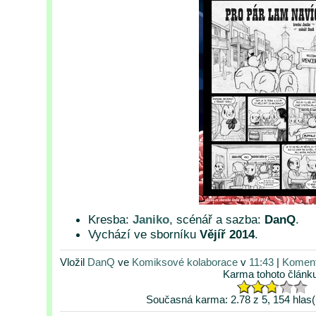
Kresba:
Janiko
, scénář a sazba:
DanQ
.
Vychází ve sborníku
Vějíř 2014
.
Vložil
DanQ
ve
Komiksové kolaborace
v
11:43
|
Koment
Karma tohoto článk
Současná karma: 2.78 z 5, 154 hlas(