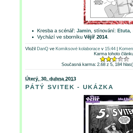
Kresba a scénář:
Jamin
, stínování:
Etuta
,
Vychází ve sborníku
Vějíř 2014
.
Vložil
DanQ
ve
Komiksové kolaborace
v
15:44
|
Koment
Karma tohoto článk
Současná karma: 2.68 z 5, 184 hlas(
Úterý, 30. dubna 2013
PÁTÝ SVITEK - UKÁZKA