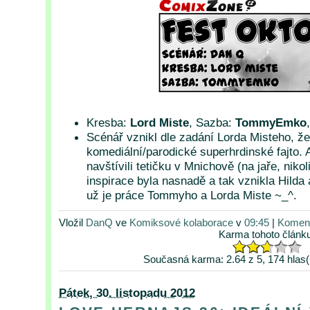
Kresba:
Lord Miste
, Sazba:
TommyEmko
Scénář vznikl dle zadání Lorda Misteho, že
komediální/parodické superhrdinské fajto. A
navštívili tetičku v Mnichově (na jaře, niko
inspirace byla nasnadě a tak vznikla Hild
už je práce Tommyho a Lorda Miste ~_^.
Vložil
DanQ
ve
Komiksové kolaborace
v
09:45
|
Koment
Karma tohoto článk
Současná karma: 2.64 z 5, 174 hlas(
Pátek, 30. listopadu 2012