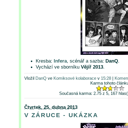
Kresba:
Infera
, scénář a sazba:
DanQ
.
Vychází ve sborníku
Vějíř 2013
.
Vložil
DanQ
ve
Komiksové kolaborace
v
15:28
|
Koment
Karma tohoto článk
Současná karma: 2.75 z 5, 167 hlas(
Čtvrtek, 25. dubna 2013
V ZÁRUCE - UKÁZKA