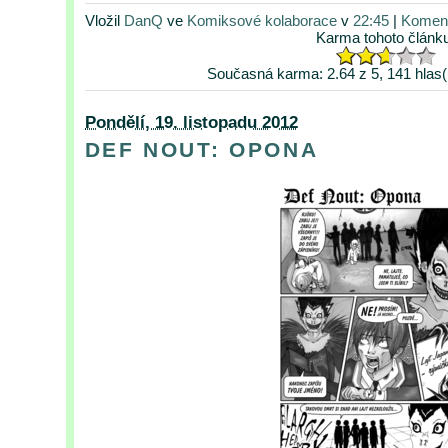
Vložil
DanQ
ve
Komiksové kolaborace
v
22:45
|
Koment
Karma tohoto článk
Současná karma: 2.64 z 5, 141 hlas(
Pondělí, 19. listopadu 2012
DEF NOUT: OPONA