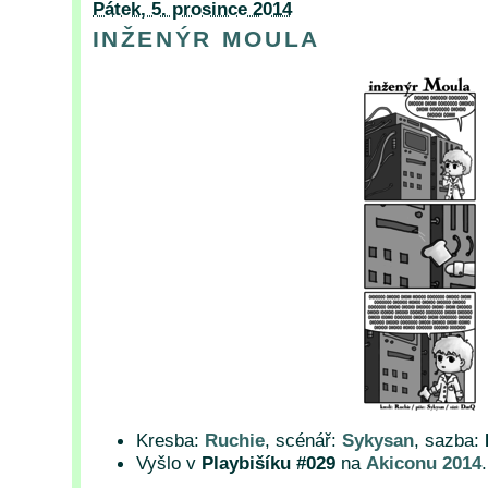
Pátek, 5. prosince 2014
INŽENÝR MOULA
Kresba:
Ruchie
, scénář:
Sykysan
, sazba:
Vyšlo v
Playbišíku #029
na
Akiconu 2014
.