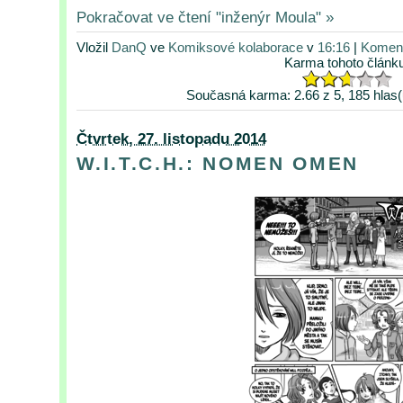
Pokračovat ve čtení "inženýr Moula" »
Vložil
DanQ
ve
Komiksové kolaborace
v
16:16
|
Koment
Karma tohoto článk
Současná karma: 2.66 z 5, 185 hlas(
Čtvrtek, 27. listopadu 2014
W.I.T.C.H.: NOMEN OMEN