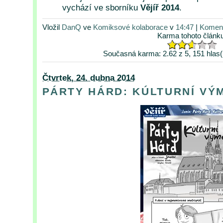
vychází ve sborníku
Vějíř 2014
.
Vložil
DanQ
ve
Komiksové kolaborace
v
14:47
|
Koment
Karma tohoto článk
Současná karma: 2.62 z 5, 151 hlas(
Čtvrtek, 24. dubna 2014
PÁRTY HÁRD: KÚLTURNÍ VÝ