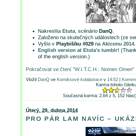
Nakreslila
Etuta
, scénário
DanQ
.
Založeno na skutečných událostech (ze ser
Vyšlo v
Playbišíku #029
na
Akiconu 2014
.
English version at Etuta’s tumblr!
(Thank
of the english version.)
Pokračovat ve čtení "W.I.T.C.H.: Nomen Omen" 
Vložil
DanQ
ve
Komiksové kolaborace
v
14:52
|
Koment
Karma tohoto článk
Současná karma: 2.64 z 5, 152 hlas(
Úterý, 29. dubna 2014
PRO PÁR LAM NAVÍC – UKÁ