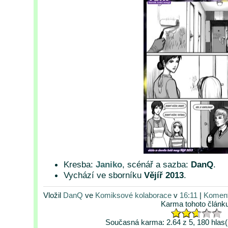
Kresba:
Janiko
, scénář a sazba:
DanQ
.
Vychází ve sborníku
Vějíř 2013
.
Vložil
DanQ
ve
Komiksové kolaborace
v
16:11
|
Koment
Karma tohoto článk
Současná karma: 2.64 z 5, 180 hlas(