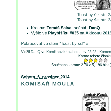
Toust by šel str. 2
Toust by šel str. 3
Kresba:
Tomáš Salva
, scénář:
DanQ
Vyšlo ve
Playbišíku #035
na
Akiconu 201
Pokračovat ve čtení "Toust by šel" »
Vložil
DanQ
ve
Komiksové kolaborace
v
23:28
|
Koment
Karma tohoto článk
Současná karma: 2.70 z 5, 186 hlas(
Sobota, 6. prosince 2014
KOMISAŘ MOULA