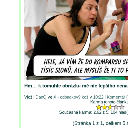
Hm… k tomuhle obrázku mě nic lepšího nena
Vložil
DanQ
ve
X - odpadkový koš
v
10:22
|
Komentář (
Karma tohoto článk
Současná karma: 2.62 z 5, 104 hlas(
(Stránka 1 z 1, celkem 5