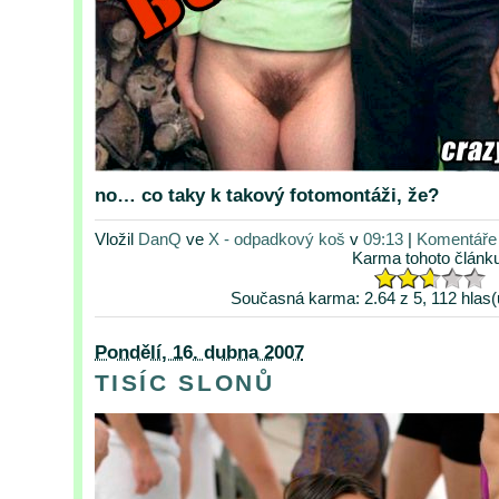
no… co taky k takový fotomontáži, že?
Vložil
DanQ
ve
X - odpadkový koš
v
09:13
|
Komentáře 
Karma tohoto článk
Současná karma: 2.64 z 5, 112 hlas(
Pondělí, 16. dubna 2007
TISÍC SLONŮ