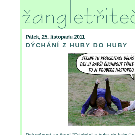
Pátek, 25. listopadu 2011
DÝCHÁNÍ Z HUBY DO HUBY
Pokračovat ve čtení "Dýchání z huby do huby" »