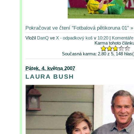
Pokračovat ve čtení "Fotbalová pětikoruna 01" »
Vložil
DanQ
ve
X - odpadkový koš
v
10:20
|
Komentáře 
Karma tohoto článk
Současná karma: 2.80 z 5, 148 hlas(
Pátek, 4. května 2007
LAURA BUSH