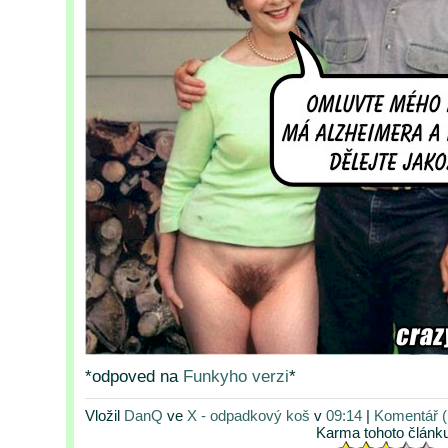
*odpoved na
Funkyho verzi
*
Vložil
DanQ
ve
X - odpadkový koš
v
09:14
|
Komentář (
Karma tohoto článk