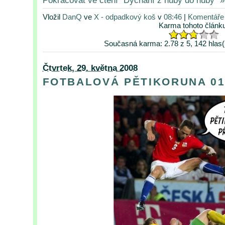
Vložil
DanQ
ve
X - odpadkový koš
v
08:46
|
Komentáře 
Karma tohoto článk
Současná karma: 2.78 z 5, 142 hlas(
Čtvrtek, 29. května 2008
FOTBALOVÁ PĚTIKORUNA 0