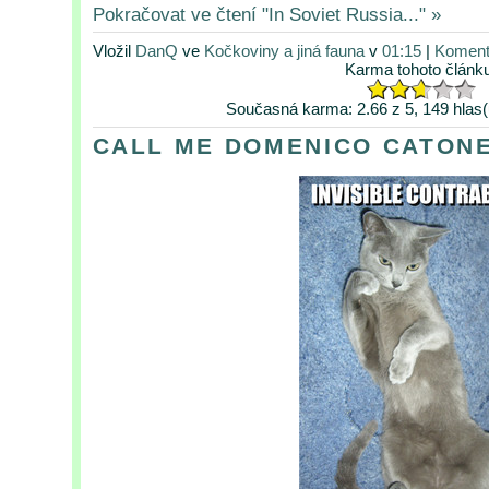
Pokračovat ve čtení "In Soviet Russia..." »
Vložil
DanQ
ve
Kočkoviny a jiná fauna
v
01:15
|
Koment
Karma tohoto článk
Současná karma: 2.66 z 5, 149 hlas(
CALL ME DOMENICO CATONE