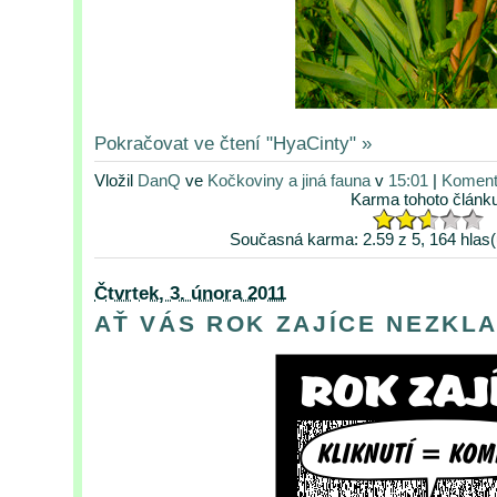
Pokračovat ve čtení "HyaCinty" »
Vložil
DanQ
ve
Kočkoviny a jiná fauna
v
15:01
|
Koment
Karma tohoto článk
Současná karma: 2.59 z 5, 164 hlas(
Čtvrtek, 3. února 2011
AŤ VÁS ROK ZAJÍCE NEZKL