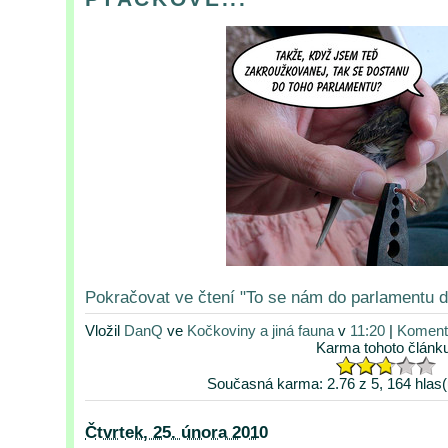
Pokračovat ve čtení "To se nám do parlamentu dos
Vložil
DanQ
ve
Kočkoviny a jiná fauna
v
11:20
|
Komentá
Karma tohoto článk
Současná karma: 2.76 z 5, 164 hlas(
Čtvrtek, 25. února 2010