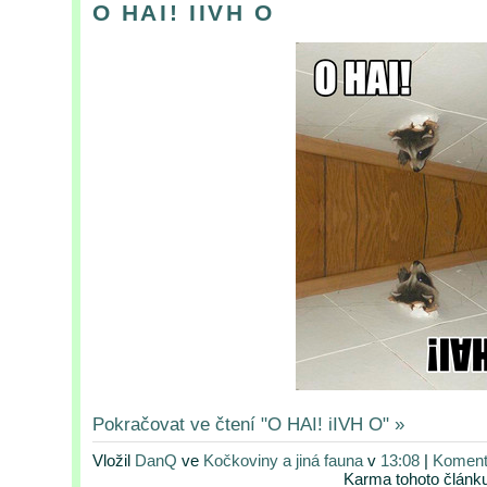
O HAI! IIVH O
Pokračovat ve čtení "O HAI! iIVH O" »
Vložil
DanQ
ve
Kočkoviny a jiná fauna
v
13:08
|
Komentá
Karma tohoto článk