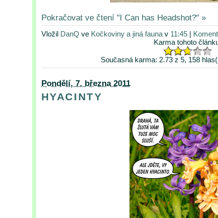
Pokračovat ve čtení "I Can has Headshot?" »
Vložil
DanQ
ve
Kočkoviny a jiná fauna
v
11:45
|
Komentá
Karma tohoto článk
Současná karma: 2.73 z 5, 158 hlas(
Pondělí, 7. března 2011
HYACINTY