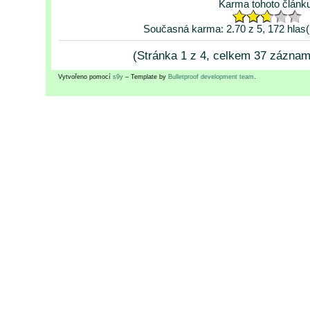
Karma tohoto článk
Současná karma: 2.70 z 5, 172 hlas(
(Stránka 1 z 4, celkem 37 zázna
Vytvořeno pomocí
s9y
– Template by
Bulletproof development team
.