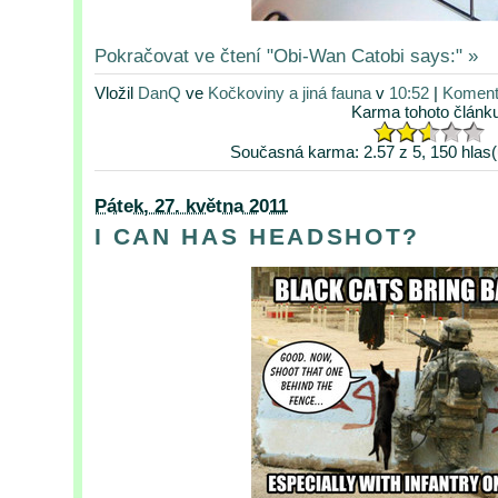
Pokračovat ve čtení "Obi-Wan Catobi says:" »
Vložil
DanQ
ve
Kočkoviny a jiná fauna
v
10:52
|
Koment
Karma tohoto článk
Současná karma: 2.57 z 5, 150 hlas(
Pátek, 27. května 2011
I CAN HAS HEADSHOT?