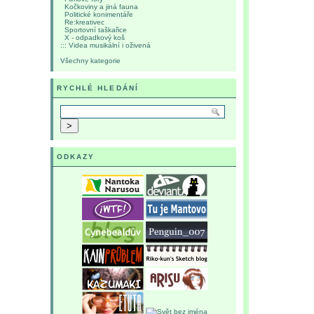
Kočkoviny a jiná fauna
Politické konimentáře
Re:kreativec
Sportovní taškařice
X - odpadkový koš
::: Videa musikální i oživená
Všechny kategorie
RYCHLÉ HLEDÁNÍ
ODKAZY