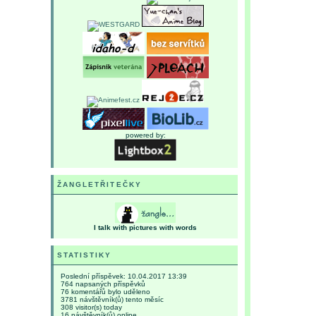
powered by:
ŽANGLETŘITEČKY
I talk with pictures with words
STATISTIKY
Poslední příspěvek:
10.04.2017 13:39
764
napsaných příspěvků
76
komentářů bylo uděleno
3781
návštěvník(ů) tento měsíc
308
visitor(s) today
16
návštěvník(ů) online