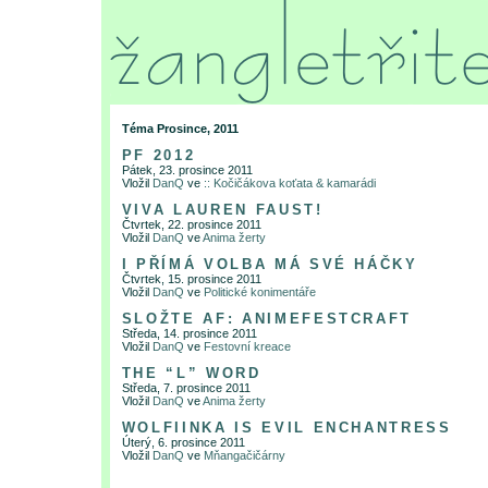
Téma Prosince, 2011
PF 2012
Pátek, 23. prosince 2011
Vložil
DanQ
ve
:: Kočičákova koťata & kamarádi
VIVA LAUREN FAUST!
Čtvrtek, 22. prosince 2011
Vložil
DanQ
ve
Anima žerty
I PŘÍMÁ VOLBA MÁ SVÉ HÁČKY
Čtvrtek, 15. prosince 2011
Vložil
DanQ
ve
Politické konimentáře
SLOŽTE AF: ANIMEFESTCRAFT
Středa, 14. prosince 2011
Vložil
DanQ
ve
Festovní kreace
THE “L” WORD
Středa, 7. prosince 2011
Vložil
DanQ
ve
Anima žerty
WOLFIINKA IS EVIL ENCHANTRESS
Úterý, 6. prosince 2011
Vložil
DanQ
ve
Mňangačičárny