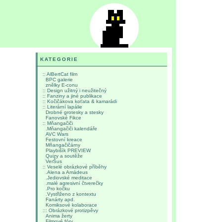
KATEGORIE
:: AlBertCat film
BPC galerie
znělky E-conu
:: Design užitný i neužitečný
:: Fanziny a jiné publikace
:: Kočičákova koťata & kamarádi
:: Literární lapálie
Drobné grotesky a stesky
Fanovské Fikce
:: Mňangačiči
.Mňangačiči kalendáře
AVC Wars
Festovní kreace
Mňangačičárny
Playbišík PREVIEW
Quizy a soutěže
VerŠus
:: Veselé obrázkové příběhy
.Alena a Amádeus
.Jediovské meditace
.malé agresivní čtverečky
.Pro kočku
.Vystřiženo z kontextu
Fanárty apd.
Komiksové kolaborace
::: Obrázkové protizpěvy
Anima žerty
Filmové fóry