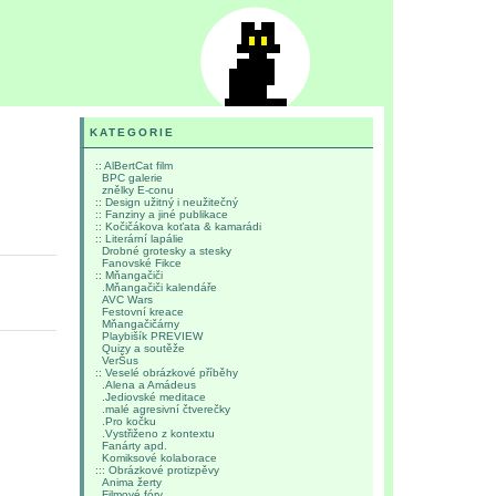
KATEGORIE
:: AlBertCat film
BPC galerie
znělky E-conu
:: Design užitný i neužitečný
:: Fanziny a jiné publikace
:: Kočičákova koťata & kamarádi
:: Literární lapálie
Drobné grotesky a stesky
Fanovské Fikce
:: Mňangačiči
.Mňangačiči kalendáře
AVC Wars
Festovní kreace
Mňangačičárny
Playbišík PREVIEW
Quizy a soutěže
VerŠus
:: Veselé obrázkové příběhy
.Alena a Amádeus
.Jediovské meditace
.malé agresivní čtverečky
.Pro kočku
.Vystřiženo z kontextu
Fanárty apd.
Komiksové kolaborace
::: Obrázkové protizpěvy
Anima žerty
Filmové fóry