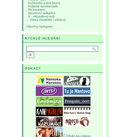
Kočkoviny a jiná fauna
Politické konimentáře
Re:kreativec
Sportovní taškařice
X - odpadkový koš
::: Videa musikální i oživená
Všechny kategorie
RYCHLÉ HLEDÁNÍ
ODKAZY