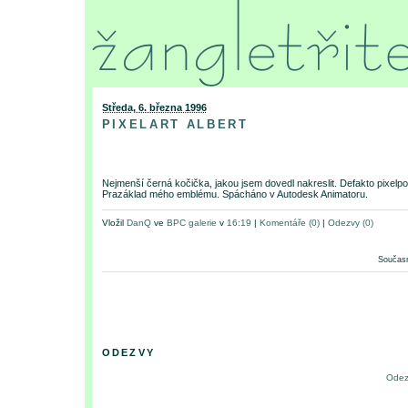
Středa, 6. března 1996
PIXELART ALBERT
Nejmenší černá kočička, jakou jsem dovedl nakreslit. Defakto pixelpo
Prazáklad mého emblému. Spácháno v Autodesk Animatoru.
Vložil
DanQ
ve
BPC galerie
v
16:19
|
Komentáře (0)
|
Odezvy (0)
Současn
ODEZVY
Odez