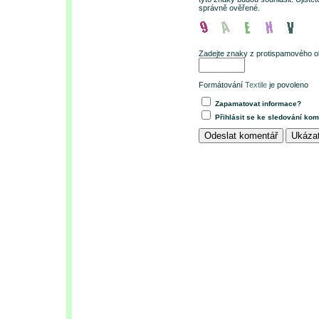
správně ověřené.
Zadejte znaky z protispamového o
Formátování
Textile
je povoleno
Zapamatovat informace?
Přihlásit se ke sledování ko