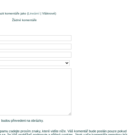
zit komentáře jako (
Lineární
| Vláknové)
Žádné komentáře
-) budou převedeni na obrázky.
pamu zadejte prosím znaky, které vidíte níže. Váš komentář bude poslán pouze pokud
te se, že Váš prohlížeč podporuje a přijímá cookies. Jinak vaše komentáře nemohou být