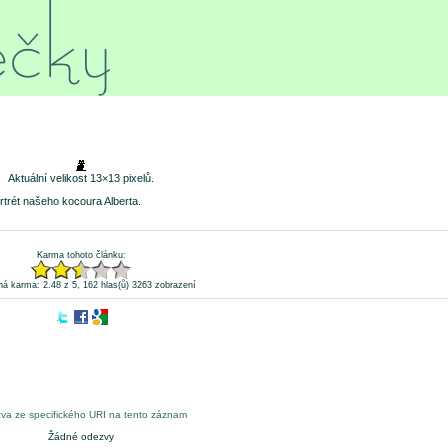
Aktuální velikost 13×13 pixelů.
rtrét našeho kocoura Alberta.
Karma tohoto článku:
á karma: 2.48 z 5, 162 hlas(ů)
3263 zobrazení
va ze specifického URI na tento záznam
Žádné odezvy