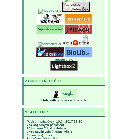
powered by:
ŽANGLETŘITEČKY
I talk with pictures with words
STATISTIKY
Poslední příspěvek:
10.04.2017 13:39
764
napsaných příspěvků
76
komentářů bylo uděleno
2768
návštěvník(ů) tento měsíc
42
visitor(s) today
3
návštěvník(ů) online