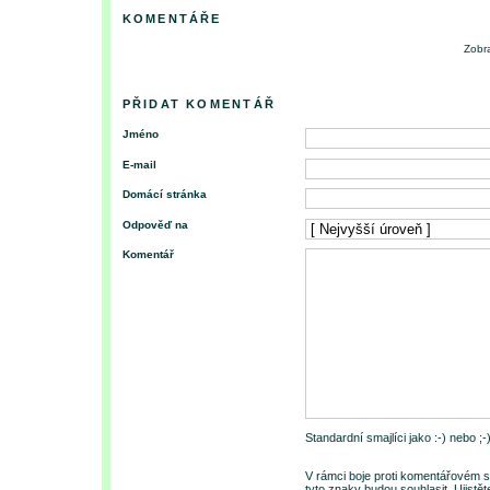
KOMENTÁŘE
Zobra
PŘIDAT KOMENTÁŘ
Jméno
E-mail
Domácí stránka
Odpověď na
Komentář
Standardní smajlíci jako :-) nebo ;
V rámci boje proti komentářovém s
tyto znaky budou souhlasit. Ujistě