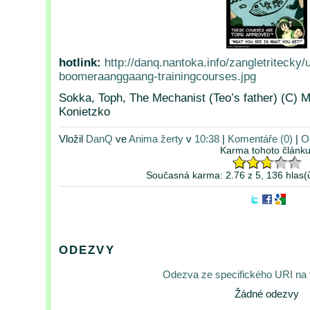
hotlink:
http://danq.nantoka.info/zangletritecky
boomeraanggaang-trainingcourses.jpg
Sokka, Toph, The Mechanist (Teo’s father) (C) 
Konietzko
Vložil
DanQ
ve
Anima žerty
v
10:38
|
Komentáře (0)
|
O
Karma tohoto článku
Současná karma: 2.76 z 5, 136 hlas(
ODEZVY
Odezva ze specifického URI na
Žádné odezvy