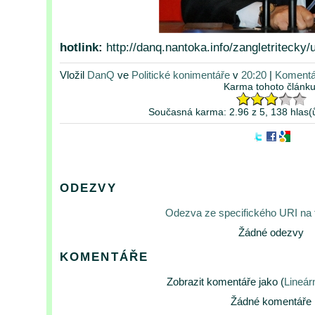
hotlink:
http://danq.nantoka.info/zangletritecky/
Vložil
DanQ
ve
Politické konimentáře
v
20:20
|
Komentá
Karma tohoto článku
Současná karma: 2.96 z 5, 138 hlas(
ODEZVY
Odezva ze specifického URI na
Žádné odezvy
KOMENTÁŘE
Zobrazit komentáře jako (
Lineár
Žádné komentáře