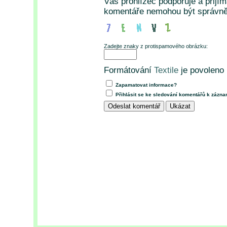
Váš prohlížeč podporuje a přijí
komentáře nemohou být správně
Zadejte znaky z protispamového obrázku:
Formátování
Textile
je povoleno
Zapamatovat informace?
Přihlásit se ke sledování komentářů k zázn