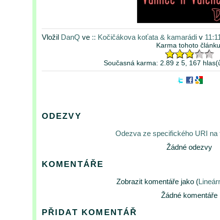
Vložil
DanQ
ve
:: Kočičákova koťata & kamarádi
v
11:1
Karma tohoto článku
Současná karma: 2.89 z 5, 167 hlas(
ODEZVY
Odezva ze specifického URI na
Žádné odezvy
KOMENTÁŘE
Zobrazit komentáře jako (
Lineár
Žádné komentáře
PŘIDAT KOMENTÁŘ