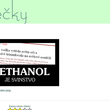
oloci.png
Karma tohoto článku: