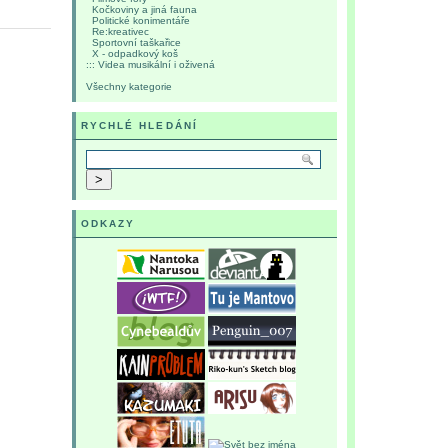
Kočkoviny a jiná fauna
Politické konimentáře
Re:kreativec
Sportovní taškařice
X - odpadkový koš
::: Videa musikální i oživená
Všechny kategorie
RYCHLÉ HLEDÁNÍ
ODKAZY