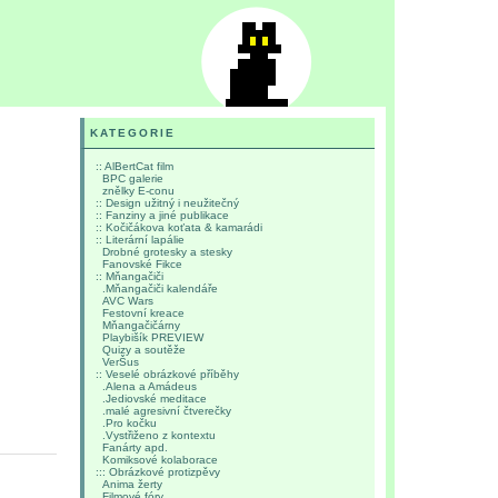
KATEGORIE
:: AlBertCat film
BPC galerie
znělky E-conu
:: Design užitný i neužitečný
:: Fanziny a jiné publikace
:: Kočičákova koťata & kamarádi
:: Literární lapálie
Drobné grotesky a stesky
Fanovské Fikce
:: Mňangačiči
.Mňangačiči kalendáře
AVC Wars
Festovní kreace
Mňangačičárny
Playbišík PREVIEW
Quizy a soutěže
VerŠus
:: Veselé obrázkové příběhy
.Alena a Amádeus
.Jediovské meditace
.malé agresivní čtverečky
.Pro kočku
.Vystřiženo z kontextu
Fanárty apd.
Komiksové kolaborace
::: Obrázkové protizpěvy
Anima žerty
Filmové fóry