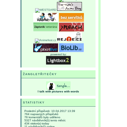
powered by:
ŽANGLETŘITEČKY
I talk with pictures with words
STATISTIKY
Poslední příspěvek:
10.04.2017 13:39
764
napsaných příspěvků
76
komentářů bylo uděleno
5327
návštěvník(ů) tento měsíc
434
visitor(s) today
11
návštěvník(ů) online