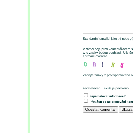
Standardní smajlíci jako :-) nebo ;
V rámci boje proti komentářovém s
tyto znaky budou souhlasit. Ujistě
správně ověřené.
Zadejte znaky z protispamového o
Formátování
Textile
je povoleno
Zapamatovat informace?
Přihlásit se ke sledování ko