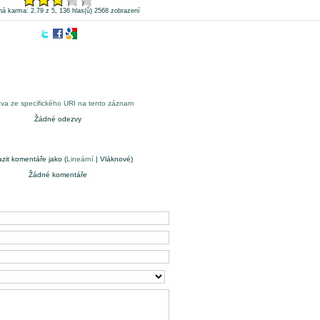
á karma: 2.79 z 5, 136 hlas(ů)
2568 zobrazení
va ze specifického URI na tento záznam
Žádné odezvy
zit komentáře jako (
Lineární
| Vláknové)
Žádné komentáře