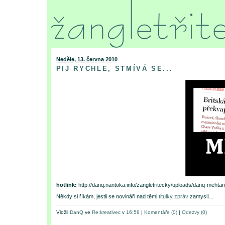
Neděle, 13. června 2010
PIJ RYCHLE, STMÍVÁ SE...
hotlink:
http://danq.nantoka.info/zangletritecky/uploads/danq-mehtan
Někdy si říkám, jestli se novináři nad těmi
titulky zpráv
zamyslí...
Vložil
DanQ
ve
Re:kreativec
v
16:58
|
Komentáře (0)
|
Odezvy (0)