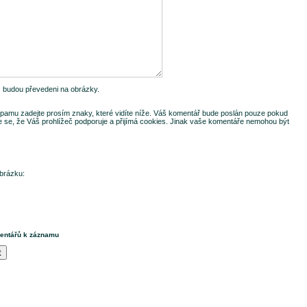
-) budou převedeni na obrázky.
pamu zadejte prosím znaky, které vidíte níže. Váš komentář bude poslán pouze pokud
te se, že Váš prohlížeč podporuje a přijímá cookies. Jinak vaše komentáře nemohou být
brázku:
mentářů k záznamu