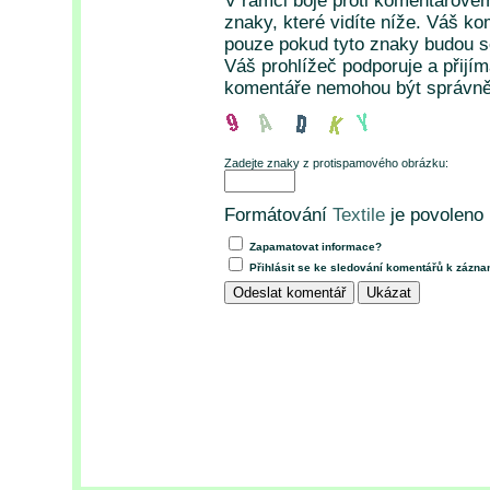
V rámci boje proti komentářové
znaky, které vidíte níže. Váš k
pouze pokud tyto znaky budou so
Váš prohlížeč podporuje a přijí
komentáře nemohou být správně
Zadejte znaky z protispamového obrázku:
Formátování
Textile
je povoleno
Zapamatovat informace?
Přihlásit se ke sledování komentářů k zázn