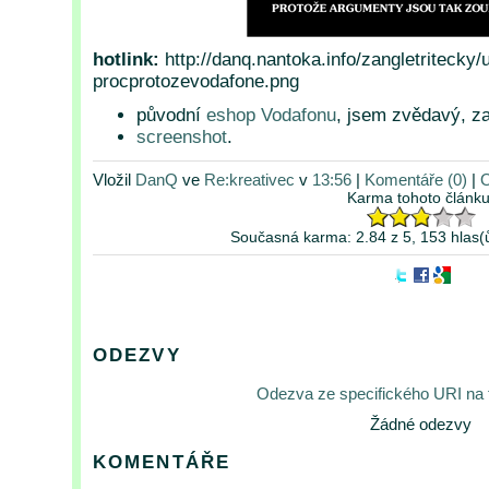
hotlink:
http://danq.nantoka.info/zangletritecky/
procprotozevodafone.png
původní
eshop Vodafonu
, jsem zvědavý, za
screenshot
.
Vložil
DanQ
ve
Re:kreativec
v
13:56
|
Komentáře (0)
|
O
Karma tohoto článku
Současná karma: 2.84 z 5, 153 hlas(
ODEZVY
Odezva ze specifického URI na
Žádné odezvy
KOMENTÁŘE