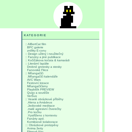
KATEGORIE
:: AlBertCat film
BPC galerie
znělky E-conu
:: Design užitný i neužitečný
:: Fanziny a jiné publikace
:: Kočičákova koťata & kamarádi
:: Literární lapálie
Drobné grotesky a stesky
Fanovské Fikce
:: Mňangačiči
.Mňangačiči kalendáře
AVC Wars
Festovní kreace
Mňangačičárny
Playbišík PREVIEW
Quizy a soutěže
VerŠus
:: Veselé obrázkové příběhy
.Alena a Amádeus
.Jediovské meditace
.malé agresivní čtverečky
.Pro kočku
.Vystřiženo z kontextu
Fanárty apd.
Komiksové kolaborace
::: Obrázkové protizpěvy
Anima žerty
Filmové fóry