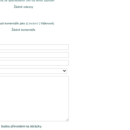
va ze specifického URI na tento záznam
Žádné odezvy
zit komentáře jako (
Lineární
| Vláknové)
Žádné komentáře
-) budou převedeni na obrázky.