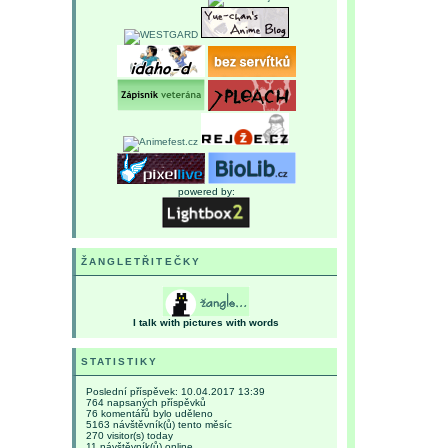
powered by:
ŽANGLETŘITEČKY
I talk with pictures with words
STATISTIKY
Poslední příspěvek:
10.04.2017 13:39
764
napsaných příspěvků
76
komentářů bylo uděleno
5163
návštěvník(ů) tento měsíc
270
visitor(s) today
11
návštěvník(ů) online