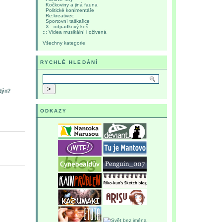
Kočkoviny a jiná fauna
Politické konimentáře
Re:kreativec
Sportovní taškařice
X - odpadkový koš
::: Videa musikální i oživená
Všechny kategorie
RYCHLÉ HLEDÁNÍ
ndýn?
ODKAZY