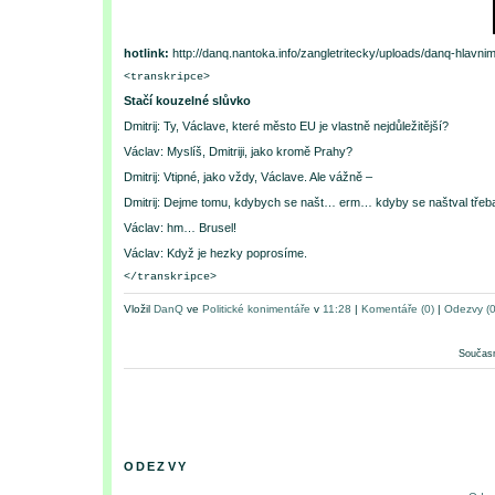
hotlink:
http://danq.nantoka.info/zangletritecky/uploads/danq-hlavni
<transkripce>
Stačí kouzelné slůvko
Dmitrij: Ty, Václave, které město EU je vlastně nejdůležitější?
Václav: Myslíš, Dmitriji, jako kromě Prahy?
Dmitrij: Vtipné, jako vždy, Václave. Ale vážně –
Dmitrij: Dejme tomu, kdybych se našt… erm… kdyby se naštval třeba
Václav: hm… Brusel!
Václav: Když je hezky poprosíme.
</transkripce>
Vložil
DanQ
ve
Politické konimentáře
v
11:28
|
Komentáře (0)
|
Odezvy (0
Současn
ODEZVY