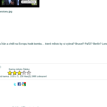
mestoeu.jpg
 Írán a chtěl na Evropu hodit bombu… které město by si vybral? Brusel? Paříž? Berlín? Lo
)
Karma tohoto článku:
á karma: 3.03 z 5, 150 hlas(ů)
2490 zobrazení