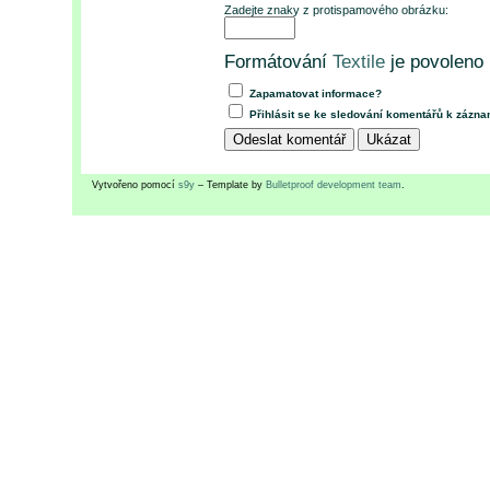
Zadejte znaky z protispamového obrázku:
Formátování
Textile
je povoleno
Zapamatovat informace?
Přihlásit se ke sledování komentářů k zázn
Vytvořeno pomocí
s9y
– Template by
Bulletproof development team
.