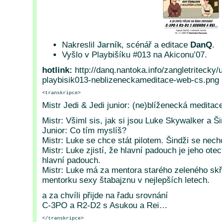
Nakreslil
Jarník
, scénář a editace
DanQ
.
Vyšlo v Playbišíku #013 na Akiconu’07.
hotlink:
http://danq.nantoka.info/zangletritecky/
playbisik013-neblizeneckameditace-web-cs.png
<transkripce>
Mistr Jedi & Jedi junior: (ne)blíženecká meditac
Mistr: Všiml sis, jak si jsou Luke Skywalker a 
Junior: Co tím myslíš?
Mistr: Luke se chce stát pilotem. Šindži se nech
Mistr: Luke zjistí, že hlavní padouch je jeho otec.
hlavní padouch.
Mistr: Luke má za mentora starého zeleného skř
mentorku sexy štabajznu v nejlepších letech.
a za chvíli přijde na řadu srovnání
C-3PO a R2-D2 s Asukou a Rei…
</transkripce>