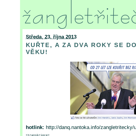
Středa, 23. října 2013
KUŘTE, A ZA DVA ROKY SE D
VĚKU!
hotlink:
http://danq.nantoka.info/zangletritecky
<transkripce>