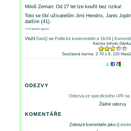
Miloš Zeman: Od 27 let lze kouřit bez rizika!
Toto se líbí uživatelům Jimi Hendrix, Janis Jopli
dalším (41).
</transkripce>
Vložil
DanQ
ve
Politické konimentáře
v
16:04
|
Komentá
Karma tohoto článku
Současná karma: 2.70 z 5, 115 hlas(
ODEZVY
Odezva ze specifického URI na
Žádné odezvy
KOMENTÁŘE
Zobrazit komentáře jako (
Lineár